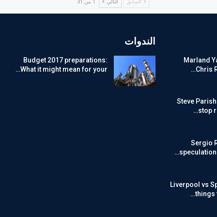
السابق
التالي
1 من 31
الندوات
Budget 2017 preparations:
Marland Ya
What it might mean for your…
Chris 
Steve Parish
stop 
Sergio 
speculation o
Liverpool vs S
things 