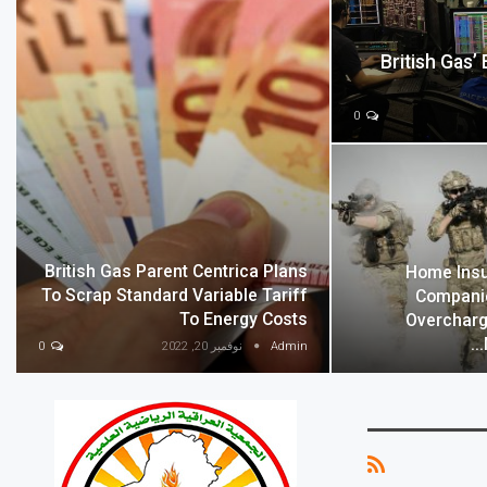
British Gas’
0
British Gas Parent Centrica Plans
Home Ins
To Scrap Standard Variable Tariff
Compani
To Energy Costs
Overcharg
Admin
نوفمبر 20, 2022
0