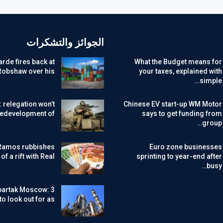
الجوائز والتشكرات
rde fires back at
What the Budget means for
Robshaw over his…
your taxes, explained with
simple…
: relegation won’t
Chinese EV start-up WM Motor
redevelopment of…
says to get funding from
group…
Ramos rubbishes
Euro zone businesses
f a rift with Real…
sprinting to year-end after
busy…
partak Moscow: 3
to look out for as…