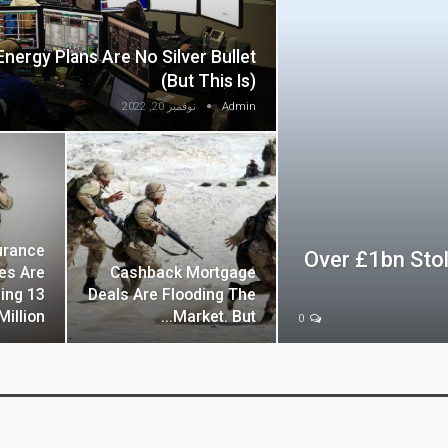
 Energy Plans Are No Silver Bullet
(but This Is)
Admin
نوفمبر 20, 2022
urance
Over £1bn Stol
es Are
Cashback Mortgage
ing 13
Deals Are Flooding The
Million…
Market. But…
0