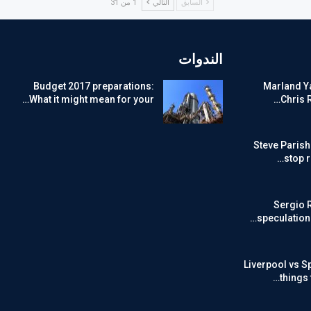
السابق
التالي
1 من 31
الندوات
Budget 2017 preparations:
Marland Ya
What it might mean for your…
Chris 
Steve Parish
stop 
Sergio 
speculation o
Liverpool vs S
things 