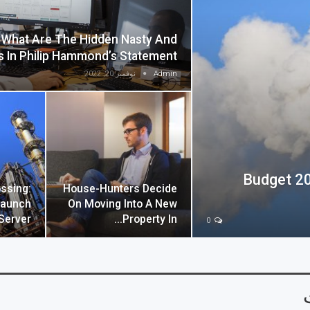
 What Are The Hidden Nasty And
ls In Philip Hammond’s Statement?
Admin
نوفمبر 20, 2022
Budget 20
ssing:
House-Hunters Decide
Launch
On Moving Into A New
Server…
Property In…
0