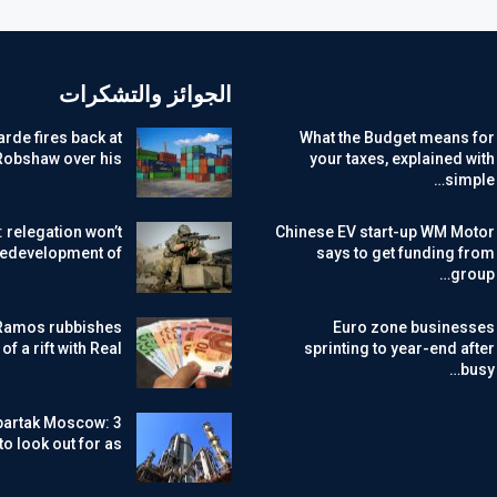
الجوائز والتشكرات
rde fires back at
What the Budget means for
Robshaw over his…
your taxes, explained with
simple…
: relegation won’t
Chinese EV start-up WM Motor
redevelopment of…
says to get funding from
group…
Ramos rubbishes
Euro zone businesses
f a rift with Real…
sprinting to year-end after
busy…
partak Moscow: 3
to look out for as…