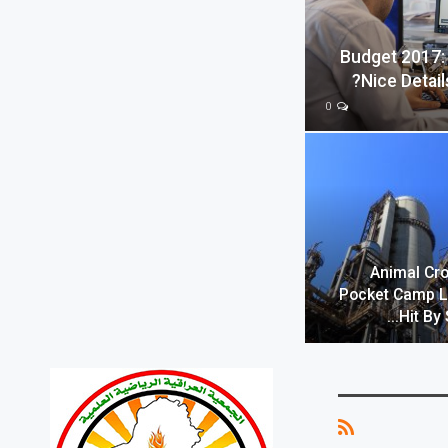
Budget 2017:
Nice Detai
0
Animal Cro
Pocket Camp 
Hit By 